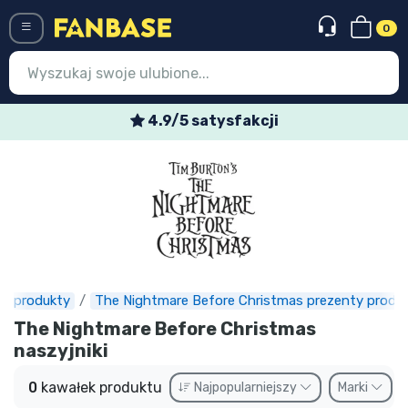
0
Menü
4.9/5 satysfakcji
Wejście
Rejestracja
Najnowsze rzeczy
Oferty specjalne
Doręczenie ekspresowe
lm produkty
The Nightmare Before Christmas prezenty produ
The Nightmare Before Christmas
Przedsprzedaż
naszyjniki
Outlet produkty
0
kawałek produktu
Najpopularniejszy
Marki