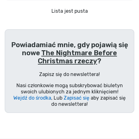
Wysyłka i płatność
Lista jest pusta
Rzeczy seryjne
Rzeczy filmowe
Powiadamiać mnie, gdy pojawią się
nowe
The Nightmare Before
Wspaniałe rzeczy
Christmas rzeczy
?
Rzeczy z anime
Zapisz się do newslettera!
Nasi członkowie mogą subskrybować biuletyn
Rzeczy dla graczy
swoich ulubionych za jednym kliknięciem!
Wejdź do środka
, Lub
Zapisać się
aby zapisać się
do newslettera!
Rzeczy sportowe
Rzeczy muzyczne