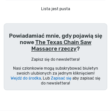
Wysyłka i płatność
Lista jest pusta
Rzeczy seryjne
Rzeczy filmowe
Powiadamiać mnie, gdy pojawią się
nowe
The Texas Chain Saw
Wspaniałe rzeczy
Massacre rzeczy
?
Rzeczy z anime
Zapisz się do newslettera!
Nasi członkowie mogą subskrybować biuletyn
Rzeczy dla graczy
swoich ulubionych za jednym kliknięciem!
Wejdź do środka
, Lub
Zapisać się
aby zapisać się
do newslettera!
Rzeczy sportowe
Rzeczy muzyczne