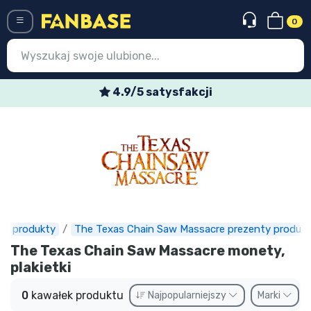
0
Menü
4.9/5 satysfakcji
Wejście
Rejestracja
Najnowsze rzeczy
Oferty specjalne
Doręczenie ekspresowe
lm produkty
The Texas Chain Saw Massacre prezenty produkt
The Texas Chain Saw Massacre monety,
Przedsprzedaż
plakietki
Outlet produkty
0
kawałek produktu
Najpopularniejszy
Marki