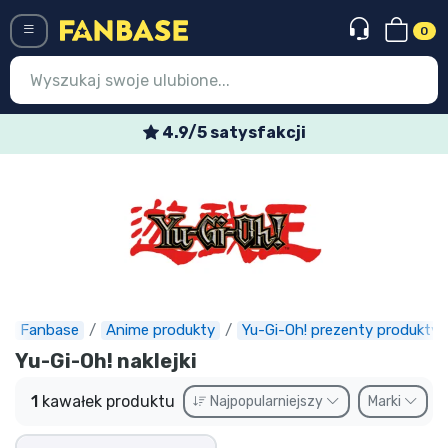
0
Menü
4.9/5 satysfakcji
Wejście
Rejestracja
Najnowsze rzeczy
Oferty specjalne
Doręczenie ekspresowe
Fanbase
Anime produkty
Yu-Gi-Oh! prezenty produkty
Yu-Gi-Oh! naklejki
Przedsprzedaż
1
kawałek produktu
Najpopularniejszy
Marki
Outlet produkty