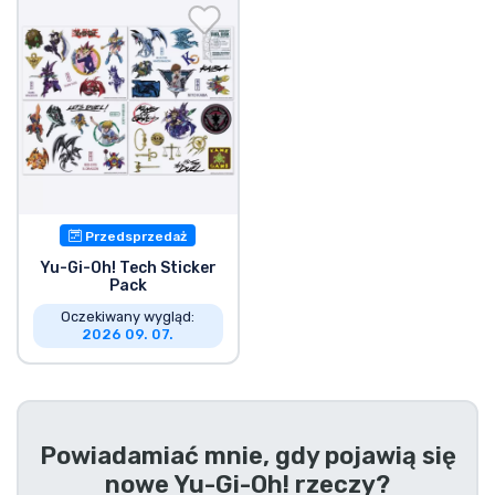
Wysyłka i płatność
Rzeczy seryjne
Rzeczy filmowe
Wspaniałe rzeczy
Przedsprzedaż
Rzeczy z anime
Yu-Gi-Oh! Tech Sticker
Pack
Oczekiwany wygląd:
Rzeczy dla graczy
2026 09. 07.
Rzeczy sportowe
Rzeczy muzyczne
Powiadamiać mnie, gdy pojawią się
nowe
Yu-Gi-Oh! rzeczy
?